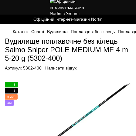
Офіційний інтернет-магазин Norfin
Каталог
Снасті
Вудилища
Поплавцеві без кілець
Поплавце
Вудилище поплавочне без кілець
Salmo Sniper POLE MEDIUM MF 4 m
5-20 g (5302-400)
Артикул:
5302-400
Написати відгук
3
3
5-20Г
4М