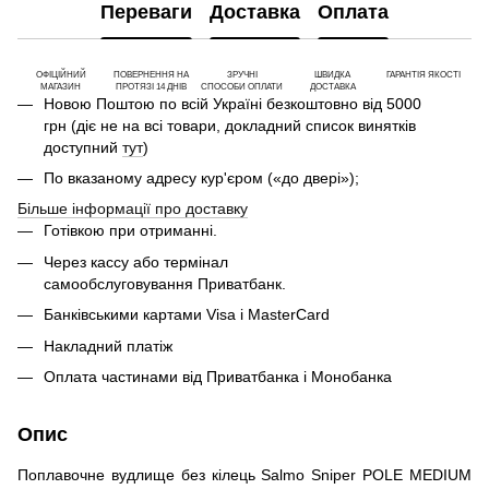
Переваги
Доставка
Оплата
ОФІЦІЙНИЙ
ПОВЕРНЕННЯ НА
ЗРУЧНІ
ШВИДКА
ГАРАНТІЯ ЯКОСТІ
МАГАЗИН
ПРОТЯЗІ 14 ДНІВ
СПОСОБИ ОПЛАТИ
ДОСТАВКА
Новою Поштою по всій Україні безкоштовно від 5000
грн (діє не на всі товари, докладний список винятків
доступний
тут
)
По вказаному адресу кур'єром («до двері»);
Більше інформації про доставку
Готівкою при отриманні.
Через кассу або термінал
самообслуговування Приватбанк.
Банківськими картами Visa і MasterCard
Накладний платіж
Оплата частинами від Приватбанка і Монобанка
Опис
Поплавочне вудлище без кілець Salmo Sniper POLE MEDIUM