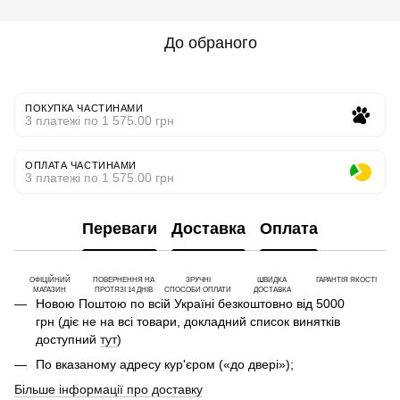
До обраного
ПОКУПКА ЧАСТИНАМИ
3 платежі по 1 575.00 грн
ОПЛАТА ЧАСТИНАМИ
3 платежі по 1 575.00 грн
Переваги
Доставка
Оплата
ОФІЦІЙНИЙ
ПОВЕРНЕННЯ НА
ЗРУЧНІ
ШВИДКА
ГАРАНТІЯ ЯКОСТІ
МАГАЗИН
ПРОТЯЗІ 14 ДНІВ
СПОСОБИ ОПЛАТИ
ДОСТАВКА
Новою Поштою по всій Україні безкоштовно від 5000
грн (діє не на всі товари, докладний список винятків
доступний
тут
)
По вказаному адресу кур'єром («до двері»);
Більше інформації про доставку