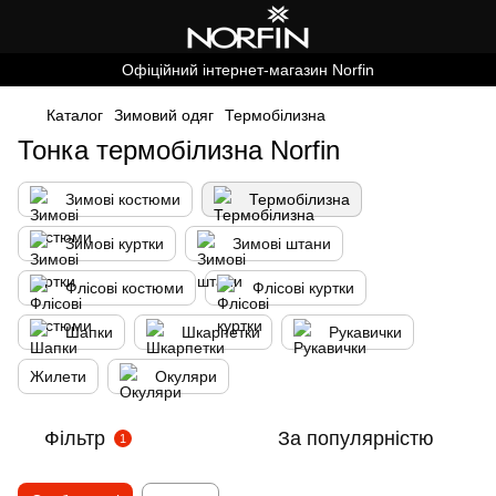
Офіційний інтернет-магазин Norfin
Каталог
Зимовий одяг
Термобілизна
Тонка термобілизна Norfin
Зимові костюми
Термобілизна
Зимові куртки
Зимові штани
Флісові костюми
Флісові куртки
Шапки
Шкарпетки
Рукавички
Жилети
Окуляри
Фільтр
За популярністю
1