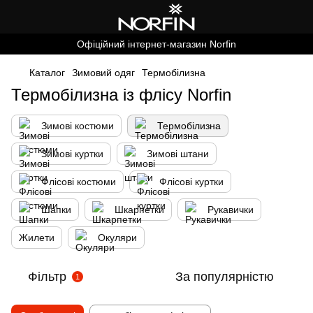
Офіційний інтернет-магазин Norfin
Каталог
Зимовий одяг
Термобілизна
Термобілизна із флісу Norfin
Зимові костюми
Термобілизна
Зимові куртки
Зимові штани
Флісові костюми
Флісові куртки
Шапки
Шкарпетки
Рукавички
Жилети
Окуляри
Фільтр
За популярністю
1