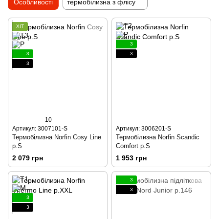
Особливості
термобілизна з флісу
ХІТ
3
3
3
3
10
Артикул: 3007101-S
Артикул: 3006201-S
Термобілизна Norfin Cosy Line
Термобілизна Norfin Scandic
р.S
Comfort р.S
2 079 грн
1 953 грн
3
3
3
3