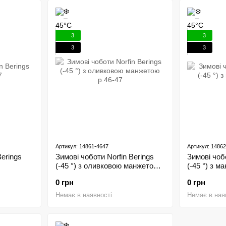
3
3
3
3
Артикул: 14861-4647
Артикул: 1486
Berings
Зимові чоботи Norfin Berings
Зимові чобо
(-45 °) з оливковою манжетою
(-45 °) з м
р.46-47
0 грн
0 грн
Немає в наявності
Немає в ная