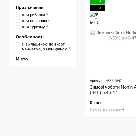
3
Призначення
3
для рибалки
6
для полювання
5
для туризму
6
Особливості
зі збільшеною по висоті
манжетою, з мембраною
2
Місто
Артикул: 14864-4647
Зимові чоботи Norfin A
(-50°) р.46-47
0 грн
Немає в наявності