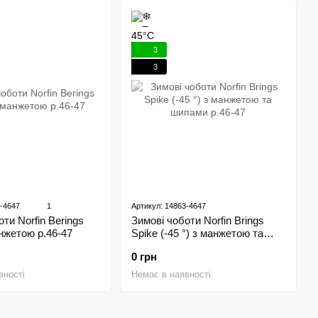
3
3
2-4647
1
Артикул: 14863-4647
Зимові чоботи Norfin Brings
ти Norfin Berings
Spike (-45 °) з манжетою та
анжетою р.46-47
шипами р.46-47
0 грн
Немає в наявності
вності