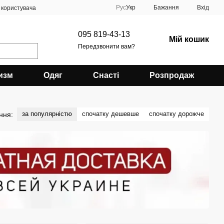
Рус
Укр
Бажання
Вхід
 користувача
095 819-43-13
Мій кошик
Передзвонити вам?
изм
Одяг
Снасті
Розпродаж
за популярністю
спочатку дешевше
спочатку дорожче
ння: