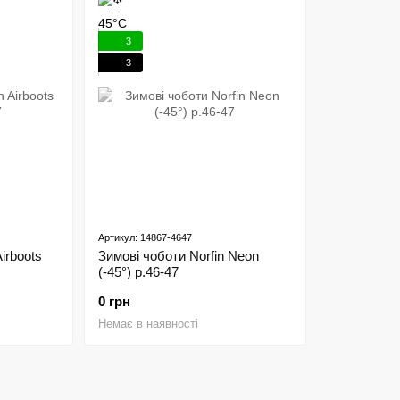
3
3
Артикул: 14867-4647
irboots
Зимові чоботи Norfin Neon
(-45°) р.46-47
0 грн
Немає в наявності