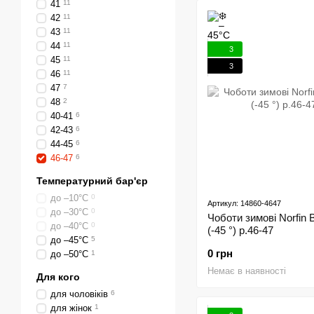
41
11
42
11
43
11
44
11
3
45
11
3
46
11
47
7
48
2
40-41
6
42-43
6
44-45
6
46-47
6
Температурний бар'єр
до –10°C
0
Артикул: 14860-4647
до –30°C
0
Чоботи зимові Norfin 
до –40°C
0
(-45 °) р.46-47
до –45°С
5
0 грн
до –50°C
1
Немає в наявності
Для кого
для чоловіків
6
для жінок
1