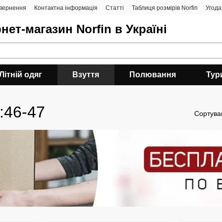
овернення
Контактна інформація
Статті
Таблиця розмірів Norfin
Угода
нет-магазин Norfin в Україні
Літній одяг
Взуття
Полювання
Тур
:46-47
Сортува