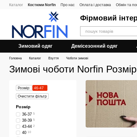
Перейти до основного контенту
Каталог
Костюми Norfin
Про нас
Оплата і доставка
Обмін та п
Фірмовий інтер
Зимовий одяг
Демісезонний одяг
Головна
Каталог
Взуття
Чоботи зимові
Зимові чоботи Norfin Розмір
Розмір:
46-47
Очистити фільтр
Розмір
36-37
5
38-39
5
43-44
2
40
10