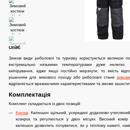
Опис
Зимові види риболовлі та туризму користуються великою по
екстремально низькими температурами дуже нелегко. 
екіпірування, адже якщо постійно мерзнути, то якість від
рішенням для зимового походу або риболовлі стане
зимов
відрізняється вражаючими характеристиками та зможе захистити
Комплектація
Комплект складається із двох позицій:
Куртка
. Капюшон щільний, усередині додатково утеплени
козирок та регулюється у двох місцях. Високий комір 
капюшон дозволить почуватися, як у теплому наметі, наві