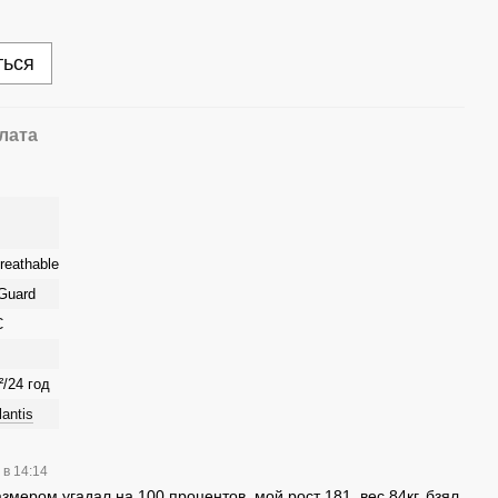
ться
лата
reathable
Guard
C
²/24 год
lantis
 в 14:14
змером угадал на 100 процентов, мой рост 181, вес 84кг, бзял