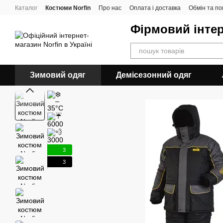
Перейти до основного контенту
Каталог
Костюми Norfin
Про нас
Оплата і доставка
Обмін та п
Фірмовий інтер
Зимовий одяг
Демісезонний одяг
3
3