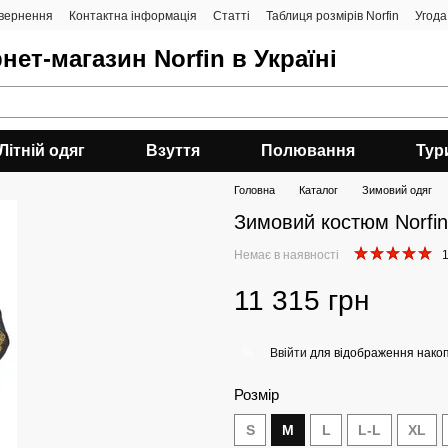
овернення
Контактна інформація
Статті
Таблиця розмірів Norfin
Угода
нет-магазин Norfin в Україні
Літній одяг
Взуття
Полювання
Тур
Головна
Каталог
Зимовий одяг
Зимовий костюм Norfin 
Немає в наявності
1
11 315 грн
Ввійти
для відображення накоп
%
Розмір
S
M
L
L-L
XL