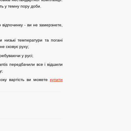
іть у темну пору доби.
о відпочинку - ви не замерзнете,
и низькі температури та погані
не сковує руху;
ребуваючи у русі;
lantis передбачили все і відшили
у;
исоку вартість ви можете
купити