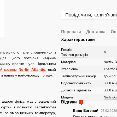
Повідомити, коли з'яви
Переваги
Доставка
Оп
Характеристики
Розмір
пулярністю, але справлятися з
M
Таблиця розмірів
Для цього потрібне надійне
Матеріал
Nortex B
починку прагне нуля. Ідеальним
Утеплювач
Thermo 
ий костюм
Norfin Atlantis
, який
 навіть у найсуворішу погоду.
Температурний бар'єр
до –35°
Водонепроникність
6000 мм
Дихаюча здатність
3000 г/м
Модель
Norfin At
й шаром флісу, має спеціальний
Відгуки
1
куртки і повністю застебнутий
Винц Евгений
07.02.2020
ть за умов низьких температур,
Костюм, понравился, с ра