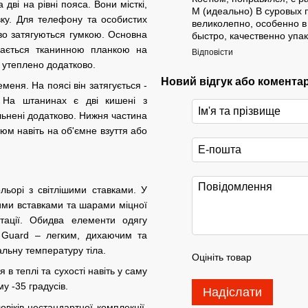
 дві на рівні пояса. Вони місткі,
М (идеально) В суровых 
вку. Для телефону та особистих
великолепно, особенно в
во затягуються гумкою. Основна
быстро, качественно упак
вається тканинною планкою на
Відповісти
у утеплено додатково.
Новий відгук або комента
еня. На поясі він затягується -
. На штанинах є дві кишені з
льнені додатково. Нижня частина
юм навіть на об'ємне взуття або
ьорі з світлішими ставками. У
ими вставками та шарами міцної
тації. Обидва елементи одягу
 Guard – легким, дихаючим та
альну температуру тіла.
Оцініть товар
в теплі та сухості навіть у саму
у -35 градусів.
Надіслати
віків нестандартної комплекції.