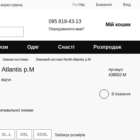
Рус
Укр
Бажання
Вхід
 користувача
095 819-43-13
Мій кошик
Передзвонити вам?
изм
Одяг
Снасті
Розпродаж
Зимові костюми
Зимовий костюм Norfin Atlantis р.М
Atlantis р.М
Артикул
438002-M
 відгук
В бажання
ичувальної знижки
XL-L
XXL
XXXL
Таблиця розмірів