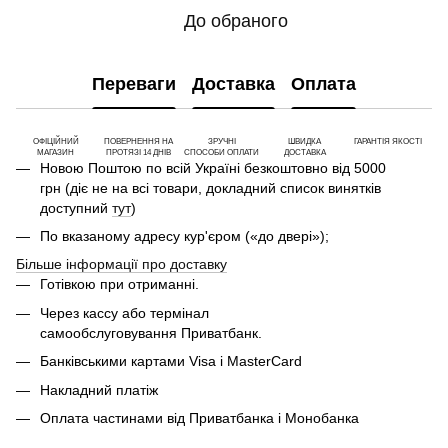
До обраного
Переваги
Доставка
Оплата
ОФІЦІЙНИЙ
ПОВЕРНЕННЯ НА
ЗРУЧНІ
ШВИДКА
ГАРАНТІЯ ЯКОСТІ
МАГАЗИН
ПРОТЯЗІ 14 ДНІВ
СПОСОБИ ОПЛАТИ
ДОСТАВКА
Новою Поштою по всій Україні безкоштовно від 5000
грн (діє не на всі товари, докладний список винятків
доступний
тут
)
По вказаному адресу кур'єром («до двері»);
Більше інформації про доставку
Готівкою при отриманні.
Через кассу або термінал
самообслуговування Приватбанк.
Банківськими картами Visa і MasterCard
Накладний платіж
Оплата частинами від Приватбанка і Монобанка