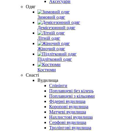
Аксесуари
Одяг
Зимовий одяг
Демісезонний одяг
Літній одяг
Жіночий одяг
Підлітковий одяг
Костюми
Снасті
Вудилища
Спінінги
Поплавцеві без кілець
Поплавцеві з кільцями
Фідерні вудилища
Коропові вудилища
Матчеві вудилища
Нахлистові вудилища
Серфові вудилища
Тролінгові вудилища