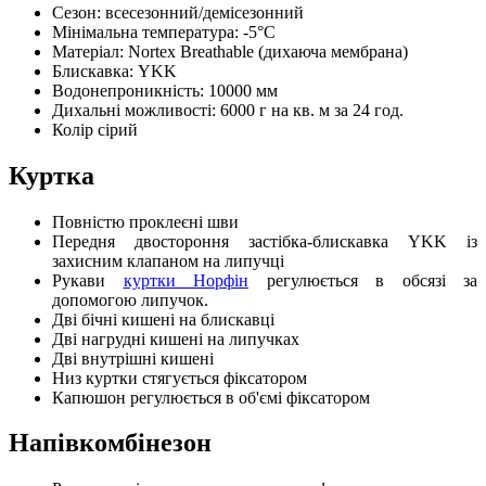
Сезон: всесезонний/демісезонний
Мінімальна температура: -5°С
Матеріал: Nortex Breathable (дихаюча мембрана)
Блискавка: YKK
Водонепроникність: 10000 мм
Дихальні можливості: 6000 г на кв. м за 24 год.
Колір сірий
Куртка
Повністю проклеєні шви
Передня двостороння застібка-блискавка YKK із
захисним клапаном на липучці
Рукави
куртки Норфін
регулюється в обсязі за
допомогою липучок.
Дві бічні кишені на блискавці
Дві нагрудні кишені на липучках
Дві внутрішні кишені
Низ куртки стягується фіксатором
Капюшон регулюється в об'ємі фіксатором
Напівкомбінезон