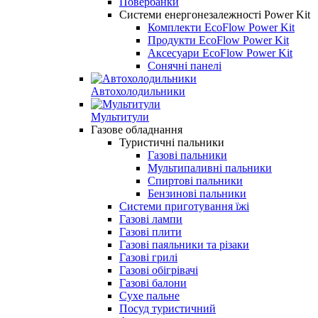
Повербанки
Cистеми енергонезалежності Power Kit
Комплекти EcoFlow Power Kit
Продукти EcoFlow Power Kit
Аксесуари EcoFlow Power Kit
Сонячні панелі
Автохолодильники
Мультитули
Газове обладнання
Туристичні пальники
Газові пальники
Мультипаливні пальники
Спиртові пальники
Бензинові пальники
Системи приготування їжі
Газові лампи
Газові плити
Газові паяльники та різаки
Газові грилі
Газові обігрівачі
Газові балони
Сухе пальне
Посуд туристичний