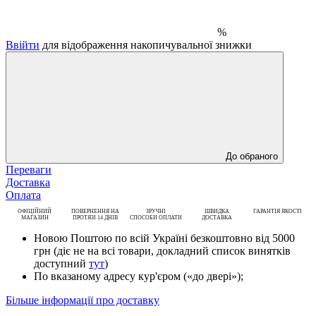
%
Ввійти
для відображення накопичувальної знижки
До обраного
Переваги
Доставка
Оплата
ОФІЦІЙНИЙ
ПОВЕРНЕННЯ НА
ЗРУЧНІ
ШВИДКА
ГАРАНТІЯ ЯКОСТІ
МАГАЗИН
ПРОТЯЗІ 14 ДНІВ
СПОСОБИ ОПЛАТИ
ДОСТАВКА
Новою Поштою по всій Україні безкоштовно від 5000
грн (діє не на всі товари, докладний список винятків
доступний
тут
)
По вказаному адресу кур'єром («до двері»);
Більше інформації про доставку