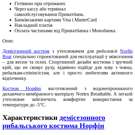
Готівкою при отриманні.
Через кассу або термінал
самообслуговування Приватбанк.
Банківськими картами Visa і MasterCard
Накладний платіж
Оплата частинами від Приватбанка і Монобанка
Опис
Демісезонний костюм
з утеплювачем для риболовлі
Norfin
Boat
спеціально спроектований для експлуатації у міжсезоння
– для весни та осені. Спортивний дизайн костюма і зручний
крій, що не сковує руху, відмінно підійде для лову з човна,
рибалкам-спінінгістам, але і просто любителям активного
відпочинку.
Костюм Норфін
виготовлений з водонепроникного
дихаючого мембранного матеріалу Nortex Breathable. А легкий
утеплювач забезпечить комфортне використання за
температури до -5°С.
Характеристики
демісезонного
рибальського костюма Норфін