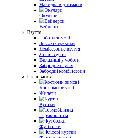
Накидка від комарів
Окуляри
Вейдерси
Взуття
Чоботи зимові
Зимові черевики
Демісезонне взуття
Літнє взуття
Вкладиші у чоботи
Забродне взуття
Забродні комбінезони
Полювання
Костюми зимові
Жилети
Куртки
Термобілизна
Футболки
Флісові куртки