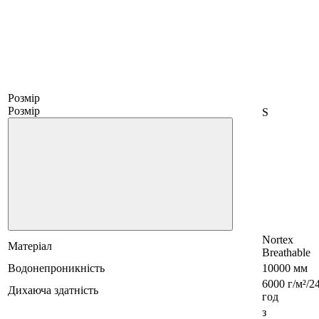
Розмір
Розмір
S
Nortex
Матеріал
Breathable
Водонепроникність
10000 мм
6000 г/м²/2
Дихаюча здатність
год
з