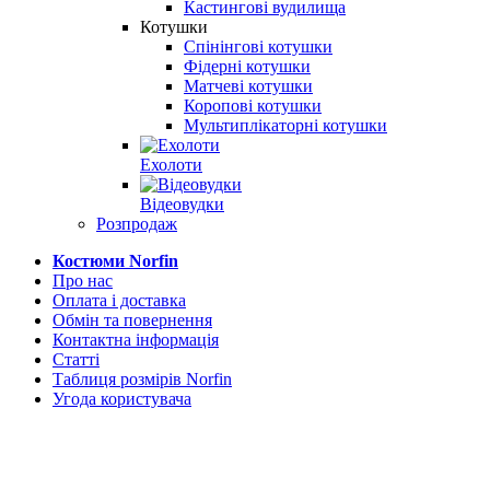
Кастингові вудилища
Котушки
Спінінгові котушки
Фідерні котушки
Матчеві котушки
Коропові котушки
Мультиплікаторні котушки
Ехолоти
Відеовудки
Розпродаж
Костюми Norfin
Про нас
Оплата і доставка
Обмін та повернення
Контактна інформація
Статті
Таблиця розмірів Norfin
Угода користувача