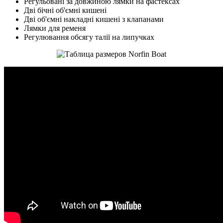
Регульовані за довжиною лямки на фастексах
Дві бічні об'ємні кишені
Дві об'ємні накладні кишені з клапанами
Лямки для ременя
Регулювання обсягу талії на липучках