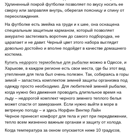
Удлиненный покрой футболки позволяет по вкусу носить ее
сверху или заправляя внутрь, оберегая поясницу и спину от
переохлаждения.
На футболке есть змейка на груди и к шее, она оснащена
специальным защитным карманом, который позволяет
аккуратно застегивать воротник до самого подбородка, не
царапает и не давит. Черный цвет этого набора выглядит
довольно достойно и вполне подойдет в качестве домашнего
костюма.
Купить недорого термобелье для рыбалки
можно в Одессе, и
Харькове, в каждом регионе есть свои места, где бы этот вид
утепления для тела был очень полезен. Так, собираясь в горы
зимой – запастись комплектом зимней защиты организма под
одежду просто необходимо. Для любителей зимней рыбалки,
когда нужно без движения проводить длительное время на
льду – недорогой комплект черного зимнего теплого белья
может спасти от замерзания. Если нужно выйти в море в
ветреную погоду – и здесь Норфин Винтер Лайн
Черное принесет комфорт для тела и уют при передвижении,
тепло всем жизненно важным органам и защиту от холода.
Когда температура за окном опускается ниже 10 градусов,