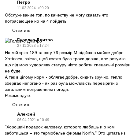
Петро
11.02.2024 в 09:20
Обслуживание топ, по качеству не могу сказать что
потрясающее но на 4 пойдеть
Ответить
Головко Дмитро
27.11.2023 в 17:24
На мій зріст 189 та вагу 76 розмір М підійшов майже добре.
Хотілося, звісно, щоб кофта була трохи довша, але розумію
що під мою худорляву статуру ніхто робити спецальні розміри
не буде.
А так в цілому норм - облягає добре, сидить зручно, тепло
зберігає непогано - як раз була можливість перевірити з
загальним погіршенням погоди.
Рекомендую.
Ответить
Алексей
06.04.2021 в 10:49
"Хороший подарок человеку, которого любишь и о ком
заботишься – это термобелье фирмы Norfin." Это цитата из