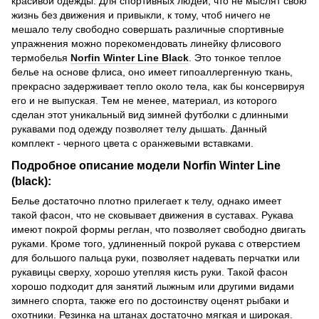
красивой одежды. Для спортивных людей, что не мыслят свою
жизнь без движения и привыкли, к тому, чтоб ничего не
мешало телу свободно совершать различные спортивные
упражнения можно порекомендовать линейку флисового
термобелья
Norfin Winter Line Black
. Это тонкое теплое
белье на основе флиса, оно имеет гипоаллергенную ткань,
прекрасно задерживает тепло около тела, как бы консервируя
его и не выпуская. Тем не менее, материал, из которого
сделан этот уникальный вид зимней футболки с длинными
рукавами под одежду позволяет телу дышать. Данный
комплект - черного цвета с оранжевыми вставками.
Подробное описание модели Norfin Winter Line
(black):
Белье достаточно плотно прилегает к телу, однако имеет
такой фасон, что не сковывает движения в суставах. Рукава
имеют покрой формы реглан, что позволяет свободно двигать
руками. Кроме того, удлиненный покрой рукава с отверстием
для большого пальца руки, позволяет надевать перчатки или
рукавицы сверху, хорошо утепляя кисть руки. Такой фасон
хорошо подходит для занятий лыжным или другими видами
зимнего спорта, также его по достоинству оценят рыбаки и
охотники. Резинка на штанах достаточно мягкая и широкая.