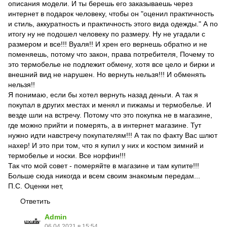
описания модели. И ты берешь его заказываешь через
интернет в подарок человеку, чтобы он "оценил практичность
и стиль, аккуратность и практичность этого вида одежды." А по
итогу ну не подошел человеку по размеру. Ну не угадали с
размером и все!!! Вуаля!! И хрен его вернешь обратно и не
поменяешь, потому что закон, права потребителя, Почему то
это термобелье не подлежит обмену, хотя все цело и бирки и
внешний вид не нарушен. Но вернуть нельзя!!! И обменять
нельзя!!
Я понимаю, если бы хотел вернуть назад деньги. А так я
покупал в других местах и менял и пижамы и термобелье. И
везде шли на встречу. Потому что это покупка не в магазине,
где можно прийти и померять, а в интернет магазине. Тут
нужно идти навстречу покупателям!!! А так по факту Вас шлют
нахер! И это при том, что я купил у них и костюм зимний и
термобелье и носки. Все норфин!!!
Так что мой совет - померяйте в магазине и там купите!!!
Больше сюда никогда и всем своим знакомым передам...
П.С. Оценки нет,
Ответить
Admin
06.04.2021 в 15:54