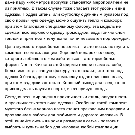
даже пару километров прогулки становятся мероприятием не
из приятных. В таком случае тоже спасает этот удобный вид
одежды. Поддев штаны или футболку с длинным рукавом под
свою привычную одежду, можно ощутить тепло и комфорт,
при этом благодаря специальному фасону, эта модель не
сделает всю верхнюю одежду громоздкой, ведь тонкий слой
теплой и приятной к телу ткани почти незаметен под одеждой.
Цена мужского термобелья
невелика – и это позволяет купить
комплект всем желающим. Хороший подарок человеку,
которого любишь и о ком заботишься – это термобелье
фирмы Norfin. Качество этой фирмы говорит само за себя,
белье имеют дышащую фактуру, а это значит, что тело под
одеждой благодаря этому комплекту отдает лишнюю влагу,
при этом задерживая тепло. Хороший выход для всех, кто не
привык делать паузы в спорте, из-за причуд погоды.
Сегодня весь мир оценил практичность и стиль, аккуратность
и практичность этого вида одежды. Особенно такой комплект
мужского белья черного цвета станет прекрасным подарком и
проявлением заботы для любимого и дорогого человека. В
этой линейке очень широкая размерная сетка - позволит
выбрать и купить набор для человека любой комплекции.