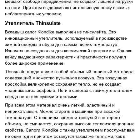
мешают свободе передвижений, не создают лишней нагрузки
на ноги. При этом выдерживают интенсивную носку в самых
неблагоприятных условиях.
Утеплитель Thinsulate
Вкладыш сапог Klondike выполнен из тинсулейта. Это
инновационный утеплитель, используемый в производстве
зимней одежды и обуви для самых низких температур.
Изначально создавался для космической программы. Однако
ввиду выдающихся характеристик и практичности получил
более широкое применение.
Thinsulate представляет собой объемный пористый материал,
содержащий множество пузырьков воздуха. Эта воздушная
прослойка великолепно сохраняет тепло, но не создает
«парникового» эффекта. Ноги в сапогах с таким утеплителем
всегда остаются сухими и теплыми.
При всем этом материал очень легкий, эластичный и
неприхотливый. Можно стирать в машинке при высокой
температуре. С течением времени тинсулейт не теряет
объема, не сминается, сохраняя высокие теплоизоляционные
свойства. Сапоги Klondike с таким утеплителем прослужат вам
не один год и при этом останутся таким же теплыми, как в