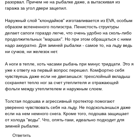
разорвал. Причем не на рыбалке даже, а вытаскивая из
гаража за угол двери зацепил.
Наружный слой "клондайков" изготавливается из EVA, особым
образом вспененного полиэстра. Пенистость структуры
делает сапоги гораздо легче, что очень удобно на сколь-либо
продолжительных "маршах". Но при этом обращаться с ними
надо аккуратно. Для зимней рыбалки - самое то, на льду ведь
ни сучков, ни железок нет.
А ноги в тепле, хоть часами рыбачь при минус тридцати. Это я
уже к ответу на первый вопрос перешел. Комфортно себя
чувствуешь даже если не двигаешься: трехслойный вкладыш
сохраняет тепло ног за счет утеплителя и отражающей
фольги между утеплителем и наружным слоем.
Толстая подошва и агрессивный протектор помогают
уверенно чувствовать себя на льду. Не подскользншься даже
если на нем немного снега. Кроме того, подошва защищает
от холода "воды". Что, опять-таки, идеально подходит для
зимней рыбалки.
Ответить