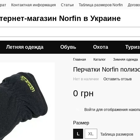
врат
Контактная информация
Статьи
Таблица размеров Norfin
Догов
ернет-магазин Norfin в Украине
Летняя одежда
Обувь
Охота
Тури
Главная
Каталог
Зимняя одежда
Перчатки Norfin полиэс
Нет в наличии
Оставить отзыв
0 грн
Войти
для отображения накопи
%
Размер
L
XL
Таблица размеров