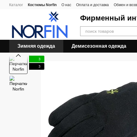
Перейти к основному контенту
Каталог
Костюмы Norfin
О нас
Оплата и доставка
Обмен и воз
Фирменный инт
Зимняя одежда
Демисезонная одежда
3
3