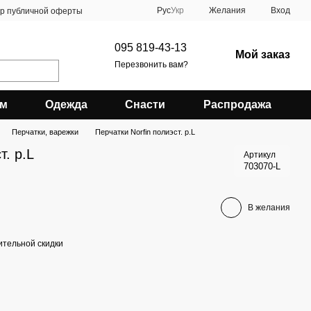
Рус
Укр
Желания
Вход
ор публичной оферты
095 819-43-13
Мой заказ
Перезвонить вам?
зм
Одежда
Снасти
Распродажа
Перчатки, варежки
Перчатки Norfin полиэст. р.L
т. р.L
Артикул
703070-L
В желания
тельной скидки