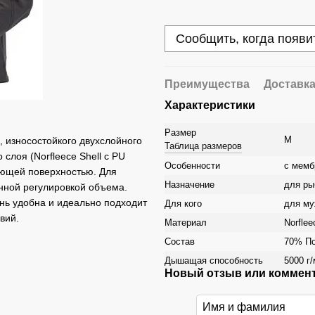
Сообщить, когда появи
Преимущества
Доставк
Характеристики
Размер
M
, износостойкого двухслойного
Таблица размеров
слоя (Norfleece Shell с PU
Особенности
с мемб
ающей поверхностью. Для
Назначение
для ры
енной регулировкой объема.
нь удобна и идеально подходит
Для кого
для му
вий.
Материал
Norflee
Состав
70% По
Дышащая способность
5000 г/
Новый отзыв или коммен