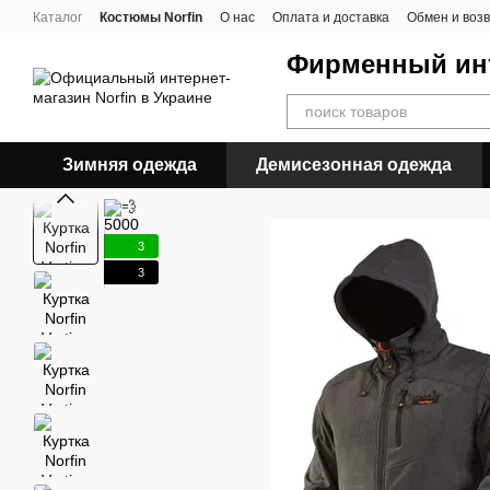
Перейти к основному контенту
Каталог
Костюмы Norfin
О нас
Оплата и доставка
Обмен и воз
Фирменный инт
Зимняя одежда
Демисезонная одежда
3
3