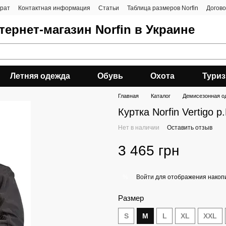
врат
Контактная информация
Статьи
Таблица размеров Norfin
Догов
ернет-магазин Norfin в Украине
Летняя одежда
Обувь
Охота
Тури
Главная
Каталог
Демисезонная о
Куртка Norfin Vertigo р
Нет в наличии
Оставить отзыв
3 465 грн
Войти
для отображения накопи
%
Размер
S
M
L
XL
XXL