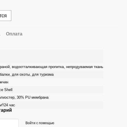
тся
а
Оплата
раной, водоотталкивающая пропитка, непродуваемая ткань
балки, для охоты, для туризма
жчин
ce Shell
лиэстер, 30% PU мембрана
м²/24 час
тарий
Войти с помощью