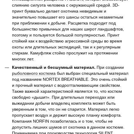
слиянию силуэта человека с окружающей средой. 3D-
принт буквально делает охотника невидимым и
значительно повышает его шансы остаться незаметным
при приближении к добыче. Расцветка подходит под
большинство привычных для наших широт ландшафтов,
поэтому и пользуется большой популярностью. Принт
стойкий как к воздействию агрессивной среды во время
охоты или длительных экспедиций, так и к регулярным
стиркам. Камуфляж стойко прослужит на протяжении
многих лет.
Качественный и бесшумный материал.
При создании
рыболовного костюма
был выбран специальный материал
под названием NORTEX BREATHABLE. Это очень стойкий
и прочный материал с водоотталкивающим свойством.
Также важной характеристикой является то, что костюм
свободно «дышит». При длительных переходах или
выжидании добычи владелец комплекта может быть
уверенным в том, что он не спарится. Материал легко
пропускает воздух и держит высокую планку комфорта.
Компания NORFIN позаботилась и о том, чтобы не
допустить лишних шумов от охотника в данном костюме.
Применяема при производстве технология SILENT