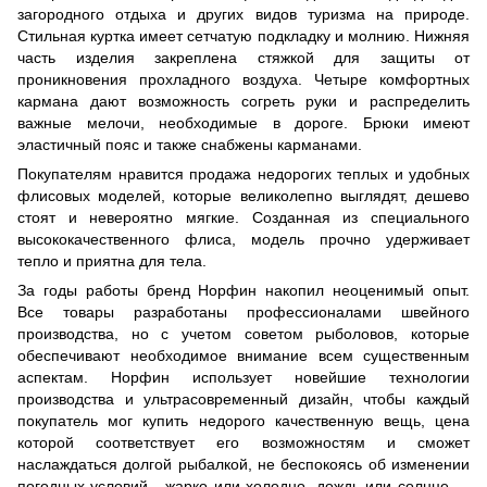
загородного отдыха и других видов туризма на природе.
Стильная куртка имеет сетчатую ​​подкладку и молнию. Нижняя
часть изделия закреплена стяжкой для защиты от
проникновения прохладного воздуха. Четыре комфортных
кармана дают возможность согреть руки и распределить
важные мелочи, необходимые в дороге. Брюки имеют
эластичный пояс и также снабжены карманами.
Покупателям нравится продажа недорогих теплых и удобных
флисовых моделей, которые великолепно выглядят, дешево
стоят и невероятно мягкие. Созданная из специального
высококачественного флиса, модель прочно удерживает
тепло и приятна для тела.
За годы работы бренд Норфин накопил неоценимый опыт.
Все товары разработаны профессионалами швейного
производства, но с учетом советом рыболовов, которые
обеспечивают необходимое внимание всем существенным
аспектам. Норфин использует новейшие технологии
производства и ультрасовременный дизайн, чтобы каждый
покупатель мог купить недорого качественную вещь, цена
которой соответствует его возможностям и сможет
наслаждаться долгой рыбалкой, не беспокоясь об изменении
погодных условий - жарко или холодно, дождь или солнце —