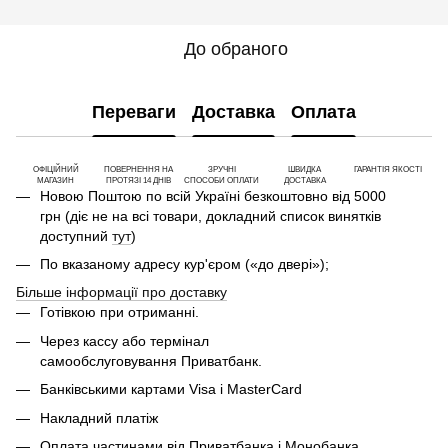
До обраного
Переваги
Доставка
Оплата
ОФІЦІЙНИЙ
ПОВЕРНЕННЯ НА
ЗРУЧНІ
ШВИДКА
ГАРАНТІЯ ЯКОСТІ
МАГАЗИН
ПРОТЯЗІ 14 ДНІВ
СПОСОБИ ОПЛАТИ
ДОСТАВКА
Новою Поштою по всій Україні безкоштовно від 5000
грн (діє не на всі товари, докладний список винятків
доступний
тут
)
По вказаному адресу кур'єром («до двері»);
Більше інформації про доставку
Готівкою при отриманні.
Через кассу або термінал
самообслуговування Приватбанк.
Банківськими картами Visa і MasterCard
Накладний платіж
Оплата частинами від Приватбанка і Монобанка