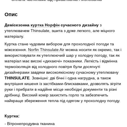
Опис
Демісезонна
куртка Норфін
сучасного дизайну
з
утеплювачем Thinsulate, зшита з дуже легкого, але міцного
матеріалу.
Куртка стане чудовим вибором для прохолодної погоди та
міжсезоння.
Norfin Thinsulate Air
можна носити як окремо, так і
використовувати як утеплюючий шар у холодну погоду, так як
матеріал має високі «дихаючі» показники. Легкість і відмінна
термоізоляція від холодного повітря були досягнуті
дизайнерами завдяки високоякісному сучасному утеплювачу
THINSULATE
. Зовнішні: дві бічні і одна нагрудна, а також
внутрішня кишеня із застібками-блискавками, дозволять зігріти
руки і прибрати в надійне місце необхідні документи та різні
дрібниці. Високий комір захистить горло та забезпечить
найкраще збереження тепла під одягом у прохолодну погоду.
Куртка:
- Вітронепродувна тканина