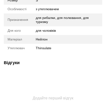
Розмір
S
Особливості
з утеплювачем
для рибалки, для полювання, для
Призначення
туризму
Для кого
для чоловіків
Матеріал
Нейлон
Утеплювач
Thinsulate
Відгуки
Додайте перший відгук