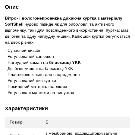
Опис
Вітро- і вологонепроникна дихаюча куртка з матеріалу
SoftShell
чудово підійде як для риболовлі та активного
відпочинку, так і для повсякденного використання. Куртка: має
дві бічні та одну нагрудну кишені. Капюшон куртки регулюється
на двох рівнях.
- Сучасний дизайн
- Регульований капюшон
- Нагрудний каман на
блискавці YKK
- Дві бічні кишені на блискавці YKK
- Пластикове кільце для спорядження
- Регульований низ куртки
- Посилений матеріал на ліктях
- Регульовані манжети на липучках.
Характеристики
Розмір
S
з мембраною, водовідштовхувальне