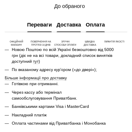
До обраного
Переваги
Доставка
Оплата
ОФІЦІЙНИЙ
ПОВЕРНЕННЯ НА
ЗРУЧНІ
ШВИДКА
ГАРАНТІЯ ЯКОСТІ
МАГАЗИН
ПРОТЯЗІ 14 ДНІВ
СПОСОБИ ОПЛАТИ
ДОСТАВКА
Новою Поштою по всій Україні безкоштовно від 5000
грн (діє не на всі товари, докладний список винятків
доступний
тут
)
По вказаному адресу кур'єром («до двері»);
Більше інформації про доставку
Готівкою при отриманні.
Через кассу або термінал
самообслуговування Приватбанк.
Банківськими картами Visa і MasterCard
Накладний платіж
Оплата частинами від Приватбанка і Монобанка