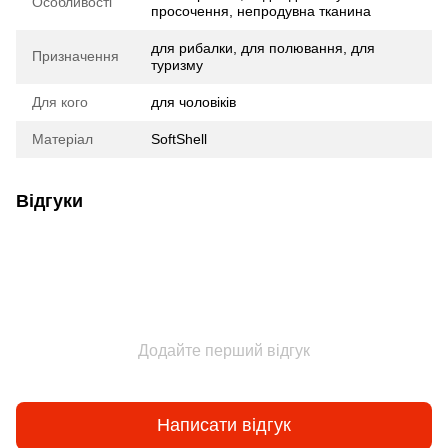
Особливості
просочення, непродувна тканина
для рибалки, для полювання, для
Призначення
туризму
Для кого
для чоловіків
Матеріал
SoftShell
Відгуки
Додайте перший відгук
Написати відгук