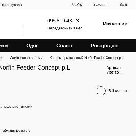
Рус
Укр
Бажання
Вхід
 користувача
095 819-43-13
Мій кошик
Передзвонити вам?
изм
Одяг
Снасті
Розпродаж
яг
Демісезонні костюми
Костюм демісезонний Norfin Feeder Concept р.L
orfin Feeder Concept р.L
Артикул
738103-L
В бажання
ичувальної знижки
Таблиця розмірів