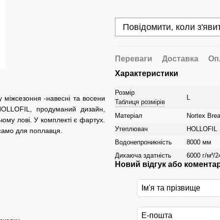
Повідомити, коли з'яви
Переваги
Доставка
Оп
Характеристики
Розмір
L
 міжсезоння -навесні та восени
Таблиця розмірів
HOLLOFIL, продуманий дизайн,
Матеріал
Nortex Brea
ому лові. У комплекті є фартух.
Утеплювач
HOLLOFIL
 само для поплавця.
Водонепроникність
8000 мм
Дихаюча здатність
6000 г/м²/2
Новий відгук або комента