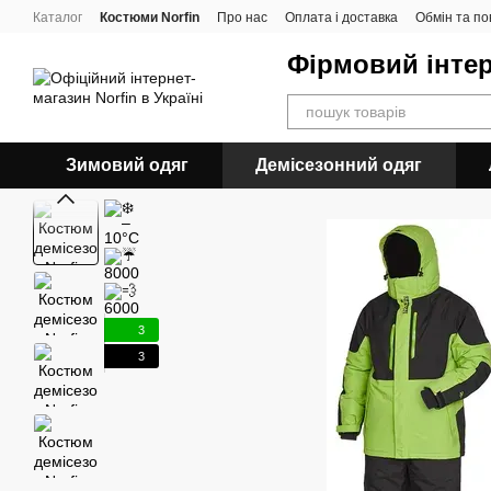
Перейти до основного контенту
Каталог
Костюми Norfin
Про нас
Оплата і доставка
Обмін та п
Фірмовий інтер
Зимовий одяг
Демісезонний одяг
3
3