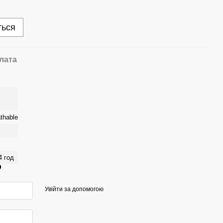
ться
лата
thable
4 год
р
Увійти за допомогою