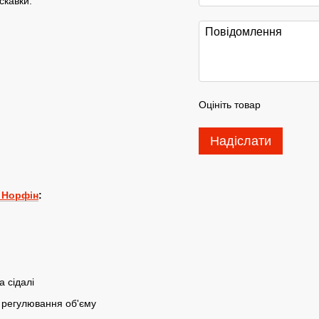
скавки.
Оцініть товар
Надіслати
 Норфін
:
а сідалі
я регулювання об'єму