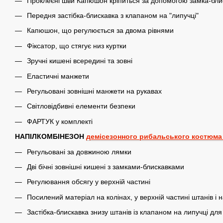
Проклеєні шви Капюшон кріпиться за допомогою замка-бли
Передня застібка-блискавка з клапаном на "липучці"
Капюшон, що регулюється за двома рівнями
Фіксатор, що стягує низ куртки
Зручні кишені всередині та зовні
Еластичні манжети
Регульовані зовнішні манжети на рукавах
Світловідбивні елементи безпеки
ФАРТУК у комплекті
НАПІЛКОМБІНЕЗОН
демісезонного рибальського костюма
Регульовані за довжиною лямки
Дві бічні зовнішні кишені з замками-блискавками
Регулювання обсягу у верхній частині
Посилений матеріал на колінах, у верхній частині штанів і н
Застібка-блискавка знизу штанів із клапаном на липучці дл