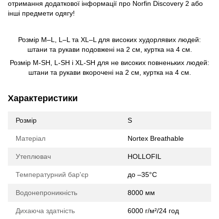
отримання додаткової інформації про Norfin Discovery 2 або
інші предмети одягу!
Розмір M–L, L–L та XL–L для високих худорлявих людей:
штани та рукави подовжені на 2 см, куртка на 4 см.
Розмір M-SH, L-SH і XL-SH для не високих повненьких людей:
штани та рукави вкорочені на 2 см, куртка на 4 см.
Характеристики
Розмір
S
Матеріал
Nortex Breathable
Утеплювач
HOLLOFIL
Температурний бар'єр
до –35°C
Водонепроникність
8000 мм
Дихаюча здатність
6000 г/м²/24 год