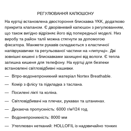
РЕГУЛЮВАННЯ КАПЮШОНУ
На куртці встановлена двостороння блискавка YKK, додатково
прикрита клапаном. Є дворівневий капюшон з регулюванням,
що також вигідно відрізняє його від попередньої моделі. Низ
виробу та район талії можна стягнути за допомогою
фіксатора. Манжети рукавів складаються з еластичної
напіврукавички та регульованої частини на «липучці». Дві
зовнішні кишені з блискавками захищені від вологи. Є тепла
затишна кишеня для телефону. На куртці для безпеки
встановлені світловідбивні нашивки.
Вітро-водонепроникний матеріал Nortex Breathable.
Комір з флісу та підкладка з таслана.
Посилені лікті та коліна.
Світловідбивачі на плечах, рукавах та штанинах.
Дихаюча пропускність: 6000 г/м²/24 год.
Водонепроникність: 8000 мм
Утеплювач нетканий: HOLLOFIL із надзвичайно тонких