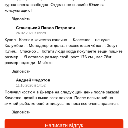
куртка слегка свободна. Отдельное спасибо Юлии за
консультацию!
Відповісти
Станецький Павло Петрович
26.02.2021 в 09:29
Купил.. Костюм качество конечно ... Классное ...не хуже
Колумбии ... Менеджер отдела.. посоветовал чётко ... Зовут
Юлия... Спасибо ... Кстати люди когда покупаете вещи пишите
размер ... Я оставлю размер свой ,рост 176 см , вес 78кг
размер подходит М чётко ...
Відповісти
Андрей Федотов
11.10.2020 в 14:52
Получил костюм в Днепре на следующий день после заказа!
Качество, дизайн выше всех похвал. После испытаний на
зимней рыбалке ещё отпишусь, но пока все очень нравится.
Відповісти
Написати відгук