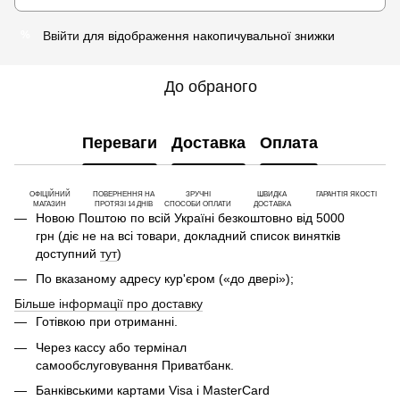
Ввійти
для відображення накопичувальної знижки
%
До обраного
Переваги
Доставка
Оплата
ОФІЦІЙНИЙ
ПОВЕРНЕННЯ НА
ЗРУЧНІ
ШВИДКА
ГАРАНТІЯ ЯКОСТІ
МАГАЗИН
ПРОТЯЗІ 14 ДНІВ
СПОСОБИ ОПЛАТИ
ДОСТАВКА
Новою Поштою по всій Україні безкоштовно від 5000
грн (діє не на всі товари, докладний список винятків
доступний
тут
)
По вказаному адресу кур'єром («до двері»);
Більше інформації про доставку
Готівкою при отриманні.
Через кассу або термінал
самообслуговування Приватбанк.
Банківськими картами Visa і MasterCard