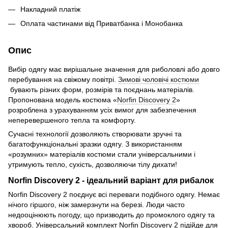
Накладний платіж
Оплата частинами від Приватбанка і Монобанка
Опис
Вибір одягу має вирішальне значення для риболовлі або довго
перебування на свіжому повітрі.
Зимові чоловічі костюми
бувають різних форм, розмірів та поєднань матеріалів.
Пропонована модель костюма «
Norfin Discovery 2
»
розроблена з урахуванням усіх вимог для забезпечення
неперевершеного тепла та комфорту.
Сучасні технології дозволяють створювати зручні та
багатофункціональні зразки одягу. З використанням
«розумних» матеріалів костюми стали універсальними і
утримують тепло, сухість, дозволяючи тілу дихати!
Norfin Discovery 2 - ідеальний варіант для рибалок
Norfin Discovery 2 поєднує всі переваги подібного одягу. Немає
нічого гіршого, ніж замерзнути на березі. Люди часто
недооцінюють погоду, що призводить до промоклого одягу та
хвороб. Універсальний комплект Norfin Discovery 2 підійде для