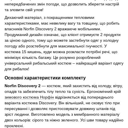
непередбачених змін погоди, що дозволить зберегти настрій
та зловити свій улов!
Дихаючий матеріал, з покращеними тепловими
характеристиками, має невелику вагу та товщину, що робить
власників Norfin Discovery 2 вражаюче мобільними.
Продуманий дизайн означає, що клієнт отримуєте 2 продукти
за ціною одного, тому що можете застебнути одяг у холодну
погоду або розстебнути для максимальної гнучкості. У
костюма 15 кишень, куди можна розкласти потрібні речі, що
мінімізує кількість багажу. Це розумно розроблений
універсальний рибальський костюм – найкращий варіант одягу
для рибалок!
Основні характеристики комплекту
Norfin Discovery 2
— костюм, який захистить від холоду, вітру,
опадів та забезпечить тілу тепло та сухість. Ергономічний крій
зимового костюма Норфін
відрізняється від попереднього
варіанта костюма Discovery. Він вільніший, не сковує тіло при
пересуванні і дозволяє пристосовувати довжину штанів під
зріст людини. Виготовлено модель з мембранного матеріалу
двох кольорів: сірого та ніжно зеленого. Усі шви товару надійно
проклеєні.