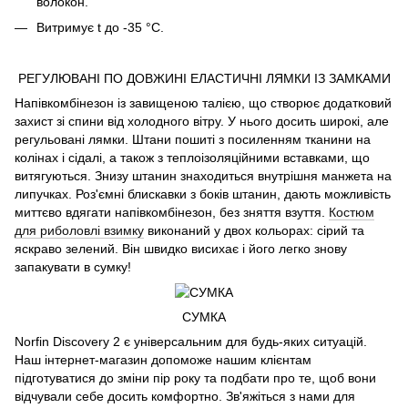
волокон.
Витримує t до -35 °C.
РЕГУЛЮВАНІ ПО ДОВЖИНІ ЕЛАСТИЧНІ ЛЯМКИ ІЗ ЗАМКАМИ
Напівкомбінезон із завищеною талією, що створює додатковий
захист зі спини від холодного вітру. У нього досить широкі, але
регульовані лямки. Штани пошиті з посиленням тканини на
колінах і сідалі, а також з теплоізоляційними вставками, що
витягуються. Знизу штанин знаходиться внутрішня манжета на
липучках. Роз'ємні блискавки з боків штанин, дають можливість
миттєво вдягати напівкомбінезон, без зняття взуття.
Костюм
для риболовлі взимку
виконаний у двох кольорах: сірий та
яскраво зелений. Він швидко висихає і його легко знову
запакувати в сумку!
СУМКА
Norfin Discovery 2 є універсальним для будь-яких ситуацій.
Наш інтернет-магазин допоможе нашим клієнтам
підготуватися до зміни пір року та подбати про те, щоб вони
відчували себе досить комфортно. Зв'яжіться з нами для