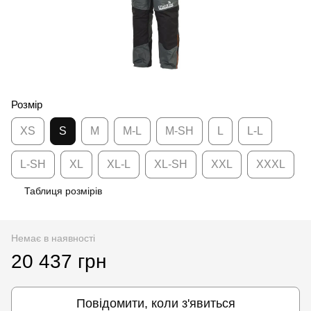
Розмір
XS
S
M
M-L
M-SH
L
L-L
L-SH
XL
XL-L
XL-SH
XXL
XXXL
Таблиця розмірів
Немає в наявності
20 437 грн
Повідомити, коли з'явиться