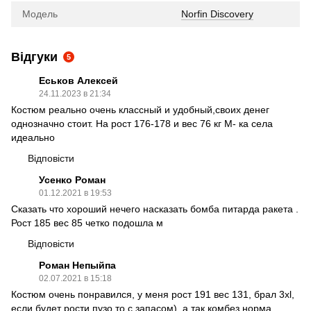
Модель
Norfin Discovery
Відгуки
5
Еськов Алексей
24.11.2023 в 21:34
Костюм реально очень классный и удобный,своих денег
однозначно стоит. На рост 176-178 и вес 76 кг М- ка села
идеально
Відповісти
Усенко Роман
01.12.2021 в 19:53
Сказать что хороший нечего насказать бомба питарда ракета .
Рост 185 вес 85 четко подошла м
Відповісти
Роман Непыйпа
02.07.2021 в 15:18
Костюм очень понравился, у меня рост 191 вес 131, брал 3хl,
если будет рости пузо то с запасом), а так комбез норма