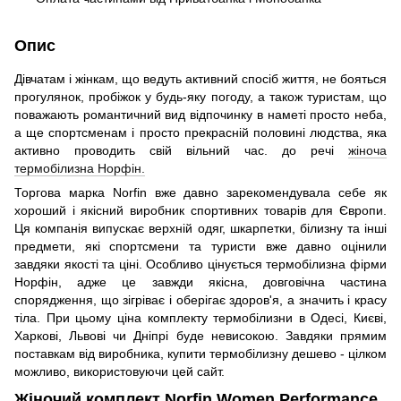
Опис
Дівчатам і жінкам, що ведуть активний спосіб життя, не бояться
прогулянок, пробіжок у будь-яку погоду, а також туристам, що
поважають романтичний вид відпочинку в наметі просто неба,
а ще спортсменам і просто прекрасній половині людства, яка
активно проводить свій вільний час. до речі
жіноча
термобілизна Норфін.
Торгова марка Norfin вже давно зарекомендувала себе як
хороший і якісний виробник спортивних товарів для Європи.
Ця компанія випускає верхній одяг, шкарпетки, білизну та інші
предмети, які спортсмени та туристи вже давно оцінили
завдяки якості та ціні. Особливо цінується термобілизна фірми
Норфін, адже це завжди якісна, довговічна частина
спорядження, що зігріває і оберігає здоров'я, а значить і красу
тіла. При цьому ціна комплекту термобілизни в Одесі, Києві,
Харкові, Львові чи Дніпрі буде невисокою. Завдяки прямим
поставкам від виробника, купити термобілизну дешево - цілком
можливо, використовуючи цей сайт.
Жіночий комплект Norfin Women Performance