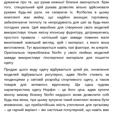
думаючи про те, що рукав нижньої білизни закочується. Крім
того, спеціальний крій рукава дозволяє вільно здійснювати
руками будь-які рухи, не сковуючи їх. Футболка в цьому
комплекті має змійку, що надійно захищає горловину,
забезпечуючи теплоту та непродувність для шиї за будь-яких
погодних умов. Цей виробник для створення своїх моделей
використовує тільки якісну японську фурнітуру, дотримуючись
простого правила - натільний одяг завжди повинен мати
винятковий зовнішній вигляд, крій і матеріал, з якого вона
виготовлена. Тут враховуються навіть такі фактори, як алергія.
Оригінальна термобілизна Norfin у своїх лінійках моделей
завжди використовує гіполергенні матеріали для пошиття
одягу.
Продаж цього виду одягу відбувається цілий рік, оновлення
моделей відбувається регулярно, адже Norfin стежить за
тенденціями у світовій розробці спортивного одягу, а також
товарів для активного відпочинку. Ще одна чудова
характеристика одягу Норфін – це його ціна, адже купити
жіночу зимову білизну Norfin недорого може дозволити собі
будь-яка жінка, при цьому купуючи такий комплект можна бути
впевненою, що прибалтійська якість утеплення для організму
– це гарний варіант – він настільки популярний, що навіть вже