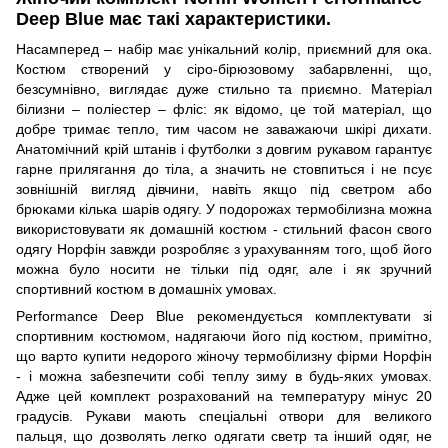
Deep Blue має такі характеристики.
Насамперед – набір має унікальний колір, приємний для ока.
Костюм створений у сіро-бірюзовому забарвленні, що,
безсумнівно, виглядає дуже стильно та приємно. Матеріал
білизни – поліестер – фліс: як відомо, це той матеріал, що
добре тримає тепло, тим часом не заважаючи шкірі дихати.
Анатомічний крій штанів і футболки з довгим рукавом гарантує
гарне прилягання до тіла, а значить не стовпиться і не псує
зовнішній вигляд дівчини, навіть якщо під светром або
брюками кілька шарів одягу. У подорожах термобілизна можна
використовувати як домашній костюм - стильний фасон свого
одягу Норфін завжди розробляє з урахуванням того, щоб його
можна було носити не тільки під одяг, але і як зручний
спортивний костюм в домашніх умовах.
Performance Deep Blue рекомендується комплектувати зі
спортивним костюмом, надягаючи його під костюм, примітно,
що варто купити недорого жіночу термобілизну фірми Норфін
- і можна забезпечити собі теплу зиму в будь-яких умовах.
Адже цей комплект розрахований на температуру мінус 20
градусів. Рукави мають спеціальні отвори для великого
пальця, що дозволять легко одягати светр та інший одяг, не