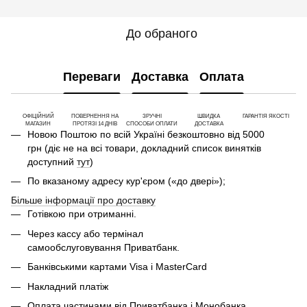
До обраного
Переваги
Доставка
Оплата
ОФІЦІЙНИЙ
ПОВЕРНЕННЯ НА
ЗРУЧНІ
ШВИДКА
ГАРАНТІЯ ЯКОСТІ
МАГАЗИН
ПРОТЯЗІ 14 ДНІВ
СПОСОБИ ОПЛАТИ
ДОСТАВКА
Новою Поштою по всій Україні безкоштовно від 5000
грн (діє не на всі товари, докладний список винятків
доступний
тут
)
По вказаному адресу кур'єром («до двері»);
Більше інформації про доставку
Готівкою при отриманні.
Через кассу або термінал
самообслуговування Приватбанк.
Банківськими картами Visa і MasterCard
Накладний платіж
Оплата частинами від Приватбанка і Монобанка