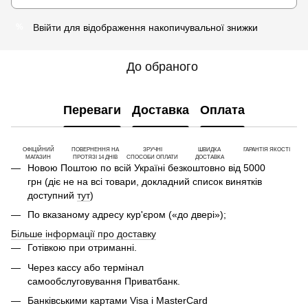
Ввійти
для відображення накопичувальної знижки
%
До обраного
Переваги
Доставка
Оплата
ОФІЦІЙНИЙ
ПОВЕРНЕННЯ НА
ЗРУЧНІ
ШВИДКА
ГАРАНТІЯ ЯКОСТІ
МАГАЗИН
ПРОТЯЗІ 14 ДНІВ
СПОСОБИ ОПЛАТИ
ДОСТАВКА
Новою Поштою по всій Україні безкоштовно від 5000
грн (діє не на всі товари, докладний список винятків
доступний
тут
)
По вказаному адресу кур'єром («до двері»);
Більше інформації про доставку
Готівкою при отриманні.
Через кассу або термінал
самообслуговування Приватбанк.
Банківськими картами Visa і MasterCard