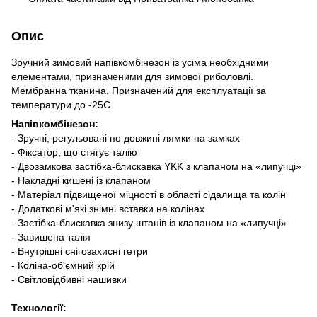
Опис
Зручний зимовий напівкомбінезон із усіма необхідними
елементами, призначеними для зимової риболовлі.
Мембранна тканина. Призначений для експлуатації за
температури до -25С.
Напівкомбінезон:
- Зручні, регульовані по довжині лямки на замках
- Фіксатор, що стягує талію
- Двозамкова застібка-блискавка YKK з клапаном на «липучці»
- Накладні кишені із клапаном
- Матеріал підвищеної міцності в області сідалища та колін
- Додаткові м'які знімні вставки на колінах
- Застібка-блискавка знизу штанів із клапаном на «липучці»
- Завишена талія
- Внутрішні снігозахисні гетри
- Коліна-об'ємний крій
- Світловідбивні нашивки
Технології: