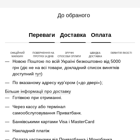
До обраного
Переваги
Доставка
Оплата
ОФІЦІЙНИЙ
ПОВЕРНЕННЯ НА
ЗРУЧНІ
ШВИДКА
ГАРАНТІЯ ЯКОСТІ
МАГАЗИН
ПРОТЯЗІ 14 ДНІВ
СПОСОБИ ОПЛАТИ
ДОСТАВКА
Новою Поштою по всій Україні безкоштовно від 5000
грн (діє не на всі товари, докладний список винятків
доступний
тут
)
По вказаному адресу кур'єром («до двері»);
Більше інформації про доставку
Готівкою при отриманні.
Через кассу або термінал
самообслуговування Приватбанк.
Банківськими картами Visa і MasterCard
Накладний платіж
Оплата частинами від Приватбанка і Монобанка