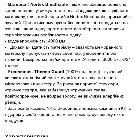
-
Матеріал: Nortex Breathable
- відмінно зберігає ізолююче,
тепле повітря і утримує тепло тіла. Завдяки дихаючі здібності
матеріалу, одяг, який пошитий з Nortex Breathable, приємний і
зручний. При активному русі зайва волога і піт виводяться на
зовнішні шари одягу, проте тепло тіла зберігається завдяки
термоізолюючим особливостям одягу.
- водонепроникність: 4000 мм
- «Дихаюча» здатність матеріалу – здатність мембранного
матеріалу пропускати через себе пар, утворений тілом
людини. Вимірюється в г/м² протягом 24 годин.: 3000 г/кв м/24
години
-
Утеплювач: Thermo Guard
(100% поліестер) - сучасний
високотехнологічний синтетичний утеплювач, на основі
мікроволокон поліестеру. За рахунок пористої структури,
утримує повітря, яке забезпечує утримання тепла,
повітропроникне, не вбирає вологу, не викликає алергічних
реакцій.
- Застібка-блискавка YKK. Виробник, японська компанія YKK, є
лідером у своїй сфері та незмінно демонструє високу якість
продукції.
Характеристики