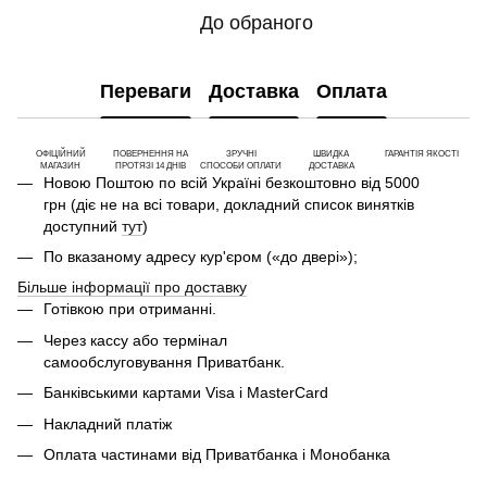
До обраного
Переваги
Доставка
Оплата
ОФІЦІЙНИЙ
ПОВЕРНЕННЯ НА
ЗРУЧНІ
ШВИДКА
ГАРАНТІЯ ЯКОСТІ
МАГАЗИН
ПРОТЯЗІ 14 ДНІВ
СПОСОБИ ОПЛАТИ
ДОСТАВКА
Новою Поштою по всій Україні безкоштовно від 5000
грн (діє не на всі товари, докладний список винятків
доступний
тут
)
По вказаному адресу кур'єром («до двері»);
Більше інформації про доставку
Готівкою при отриманні.
Через кассу або термінал
самообслуговування Приватбанк.
Банківськими картами Visa і MasterCard
Накладний платіж
Оплата частинами від Приватбанка і Монобанка