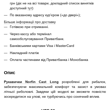
грн (діє не на всі товари, докладний список винятків
доступний
тут
)
По вказаному адресу кур'єром («до двері»);
Більше інформації про доставку
Готівкою при отриманні.
Через кассу або термінал
самообслуговування Приватбанк.
Банківськими картами Visa і MasterCard
Накладний платіж
Оплата частинами від Приватбанка і Монобанка
Опис
Рукавички Norfin Cast Long
розроблені для рибалок,
забезпечуючи максимальний комфорт та захист в умовах
літньої риболовлі. Завдяки цій моделі ви зможете повністю
зосередитися на улові, не турбуючись про сонячний вплив.