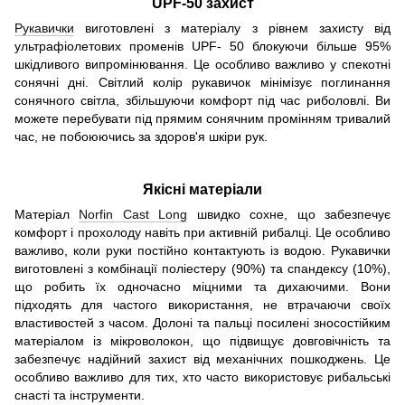
UPF-50 захист
Рукавички
виготовлені з матеріалу з рівнем захисту від
ультрафіолетових променів UPF- 50 блокуючи більше 95%
шкідливого випромінювання. Це особливо важливо у спекотні
сонячні дні. Світлий колір рукавичок мінімізує поглинання
сонячного світла, збільшуючи комфорт під час риболовлі. Ви
можете перебувати під прямим сонячним промінням тривалий
час, не побоюючись за здоров'я шкіри рук.
Якісні матеріали
Матеріал
Norfin Cast Long
швидко сохне, що забезпечує
комфорт і прохолоду навіть при активній рибалці. Це особливо
важливо, коли руки постійно контактують із водою. Рукавички
виготовлені з комбінації поліестеру (90%) та спандексу (10%),
що робить їх одночасно міцними та дихаючими. Вони
підходять для частого використання, не втрачаючи своїх
властивостей з часом. Долоні та пальці посилені зносостійким
матеріалом із мікроволокон, що підвищує довговічність та
забезпечує надійний захист від механічних пошкоджень. Це
особливо важливо для тих, хто часто використовує рибальські
снасті та інструменти.