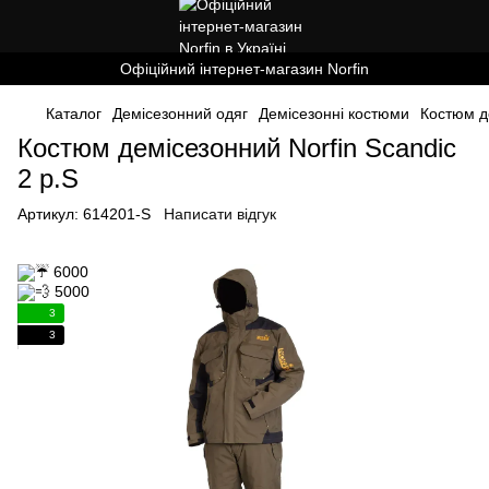
Офіційний інтернет-магазин Norfin
Каталог
Демісезонний одяг
Демісезонні костюми
Костюм де
Костюм демісезонний Norfin Scandic
2 р.S
Артикул:
614201-S
Написати відгук
3
3