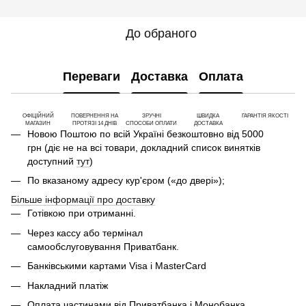
До обраного
Переваги
Доставка
Оплата
ОФІЦІЙНИЙ
ПОВЕРНЕННЯ НА
ЗРУЧНІ
ШВИДКА
ГАРАНТІЯ ЯКОСТІ
МАГАЗИН
ПРОТЯЗІ 14 ДНІВ
СПОСОБИ ОПЛАТИ
ДОСТАВКА
Новою Поштою по всій Україні безкоштовно від 5000
грн (діє не на всі товари, докладний список винятків
доступний
тут
)
По вказаному адресу кур'єром («до двері»);
Більше інформації про доставку
Готівкою при отриманні.
Через кассу або термінал
самообслуговування Приватбанк.
Банківськими картами Visa і MasterCard
Накладний платіж
Оплата частинами від Приватбанка і Монобанка