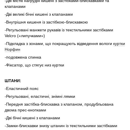
-Дві місткі нагрудні кишені з застібками-блискавками та
клапанами
-Дві великі бічні кишені з клапанами
-Внутрішня кишеня із застібкою-блискавкою
-Регульовані манжети рукавів із текстильними застібками
Velcro («липучками»)
-Підкладка з зонами, що покращують відведення вологи
куртки
Норфин
-подовжена спинка
-Фіксатор, що стягує низ куртки
ШТАНИ:
-Еластичний пояс
-Регульовані, еластичні, знімні лямки
-Передня застібка-блискавка з клапаном, продубльована
двома прес-кнопками
-Дві бічні кишені з клапанами
-Замки-блискавки знизу штанин із текстильними застібками