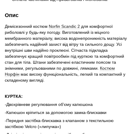
Опис
Демісезонний костюм
Norfin Scandic 2
для комфортної
риболовлі у будь-яку погоду. Виготовлений із міцного
мембранного матеріалу, висока водонепроникність матеріалу
забезпечить надійний захист від вітру та сильного дощу. Усі
внутрішні шви надійно проклеєні. Сітчаста підкладка
забезпечує кращий повітрообмін під курткою та комфортний
стан для тіла. Штани забезпечені еластичним поясом та
знімними, регульованими по довжині, лямками.
Костюм
Норфін
має високу функціональність, легкий та компактний у
складеному вигляді.
КУРТКА:
-Двохрівневе регулювання об'єму капюшона
-Капюшон кріпиться за допомогою замка-блискавки
-Передня застібка-блискавка з клапаном з текстильною
застібкою Velcro («липучка»)