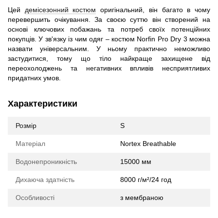
Цей
демісезонний костюм
оригінальний, він багато в чому
перевершить очікування. За своєю суттю він створений на
основі ключових побажань та потреб своїх потенційних
покупців. У зв'язку із чим одяг – костюм Norfin Pro Dry 3 можна
назвати універсальним. У ньому практично неможливо
застудитися, тому що тіло найкраще захищене від
переохолоджень та негативних впливів несприятливих
придатних умов.
Характеристики
Розмір
S
Матеріал
Nortex Breathable
Водонепроникність
15000 мм
Дихаюча здатність
8000 г/м²/24 год
Особливості
з мембраною