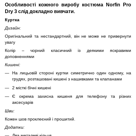
Особливості кожного виробу костюма Norfin Pro
Dry 3 слід докладно вивчати.
Куртка
Дизайн:
Оригінальний та нестандартний, він не може не привернути
увагу
Колір – чорний класичний із деякими яскравими
доповненнями
Кишені:
На лицьовій стороні куртки симетрично один одному, на
грудях, розташовані кишені з нашивками та клапанами
2 місткі бічні кишені
Є окрема захисна кишеня для телефону та різних
аксесуарів
Шви:
Кожен шов проклеєний і прошитий.
Додатки:
Два металеві кільця