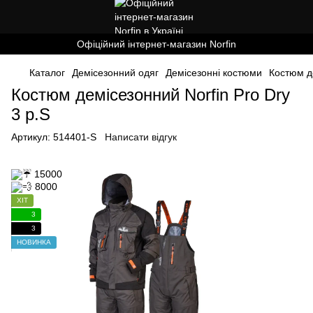
Офіційний інтернет-магазин Norfin
Каталог
Демісезонний одяг
Демісезонні костюми
Костюм де
Костюм демісезонний Norfin Pro Dry
3 р.S
Артикул:
514401-S
Написати відгук
ХІТ
3
3
НОВИНКА