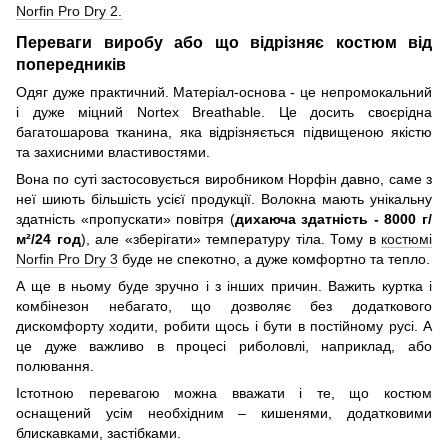
Norfin Pro Dry 2.
Переваги виробу або що відрізняє костюм від
попередників
Одяг дуже практичний. Матеріал-основа - це непромокальний
і дуже міцний Nortex Breathable. Це досить своєрідна
багатошарова тканина, яка відрізняється підвищеною якістю
та захисними властивостями.
Вона по суті застосовується виробником Норфін давно, саме з
неї шиють більшість усієї продукції. Волокна мають унікальну
здатність «пропускати» повітря (
дихаюча здатність - 8000 г/
м²/24 год
), але «зберігати» температуру тіла. Тому в
костюмі
Norfin Pro Dry 3
буде не спекотно, а дуже комфортно та тепло.
А ще в ньому буде зручно і з інших причин. Важить куртка і
комбінезон небагато, що дозволяє без додаткового
дискомфорту ходити, робити щось і бути в постійному русі. А
це дуже важливо в процесі риболовлі, наприклад, або
полювання.
Істотною перевагою можна вважати і те, що костюм
оснащений усім необхідним – кишенями, додатковими
блискавками, застібками.