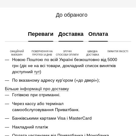
До обраного
Переваги
Доставка
Оплата
ОФІЦІЙНИЙ
ПОВЕРНЕННЯ НА
ЗРУЧНІ
ШВИДКА
ГАРАНТІЯ ЯКОСТІ
МАГАЗИН
ПРОТЯЗІ 14 ДНІВ
СПОСОБИ ОПЛАТИ
ДОСТАВКА
Новою Поштою по всій Україні безкоштовно від 5000
грн (діє не на всі товари, докладний список винятків
доступний
тут
)
По вказаному адресу кур'єром («до двері»);
Більше інформації про доставку
Готівкою при отриманні.
Через кассу або термінал
самообслуговування Приватбанк.
Банківськими картами Visa і MasterCard
Накладний платіж
Оплата частинами від Приватбанка і Монобанка