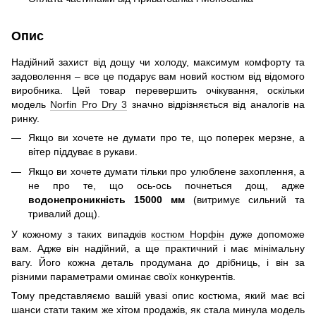
Опис
Надійний захист від дощу чи холоду, максимум комфорту та
задоволення – все це подарує вам новий костюм від відомого
виробника. Цей товар перевершить очікування, оскільки
модель
Norfin Pro Dry 3
значно відрізняється від аналогів на
ринку.
Якщо ви хочете не думати про те, що поперек мерзне, а
вітер піддуває в рукави.
Якщо ви хочете думати тільки про улюблене захоплення, а
не про те, що ось-ось почнеться дощ, адже
водонепроникність 15000 мм
(витримує сильний та
тривалий дощ).
У кожному з таких випадків
костюм Норфін
дуже допоможе
вам. Адже він надійний, а ще практичний і має мінімальну
вагу. Його кожна деталь продумана до дрібниць, і він за
різними параметрами оминає своїх конкурентів.
Тому представляємо вашій увазі опис костюма, який має всі
шанси стати таким же хітом продажів, як стала минула модель