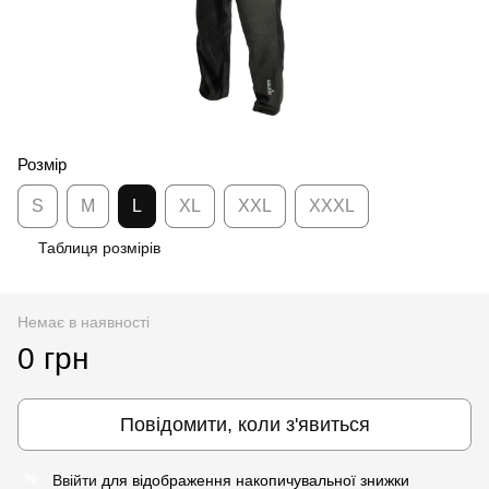
Розмір
S
M
L
XL
XXL
XXXL
Таблиця розмірів
Немає в наявності
0 грн
Повідомити, коли з'явиться
Ввійти
для відображення накопичувальної знижки
%