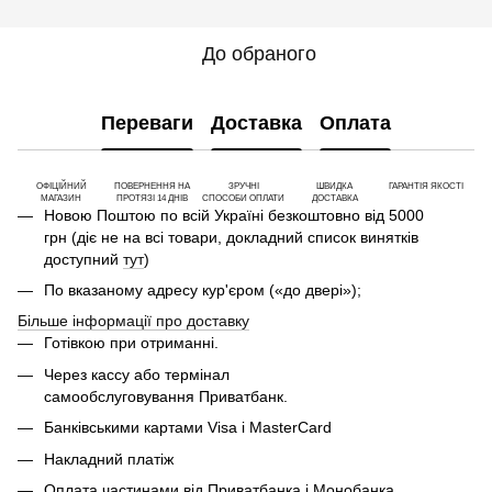
До обраного
Переваги
Доставка
Оплата
ОФІЦІЙНИЙ
ПОВЕРНЕННЯ НА
ЗРУЧНІ
ШВИДКА
ГАРАНТІЯ ЯКОСТІ
МАГАЗИН
ПРОТЯЗІ 14 ДНІВ
СПОСОБИ ОПЛАТИ
ДОСТАВКА
Новою Поштою по всій Україні безкоштовно від 5000
грн (діє не на всі товари, докладний список винятків
доступний
тут
)
По вказаному адресу кур'єром («до двері»);
Більше інформації про доставку
Готівкою при отриманні.
Через кассу або термінал
самообслуговування Приватбанк.
Банківськими картами Visa і MasterCard
Накладний платіж
Оплата частинами від Приватбанка і Монобанка