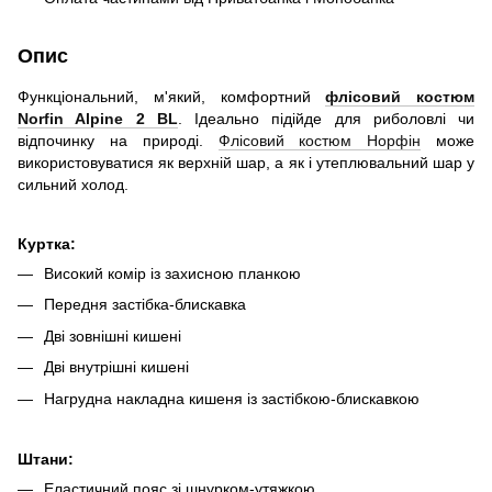
Опис
Функціональний, м'який, комфортний
флісовий костюм
Norfin Alpine 2 BL
. Ідеально підійде для риболовлі чи
відпочинку на природі.
Флісовий костюм Норфін
може
використовуватися як верхній шар, а як і утеплювальний шар у
сильний холод.
Куртка:
Високий комір із захисною планкою
Передня застібка-блискавка
Дві зовнішні кишені
Дві внутрішні кишені
Нагрудна накладна кишеня із застібкою-блискавкою
Штани:
Еластичний пояс зі шнурком-утяжкою