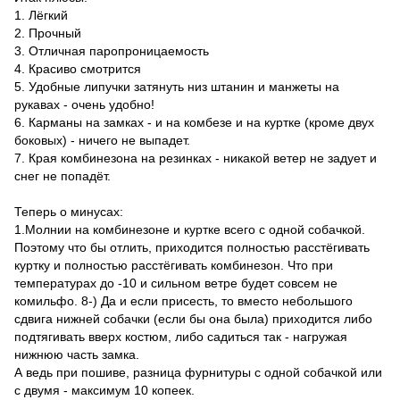
1. Лёгкий
2. Прочный
3. Отличная паропроницаемость
4. Красиво смотрится
5. Удобные липучки затянуть низ штанин и манжеты на
рукавах - очень удобно!
6. Карманы на замках - и на комбезе и на куртке (кроме двух
боковых) - ничего не выпадет.
7. Края комбинезона на резинках - никакой ветер не задует и
снег не попадёт.
Теперь о минусах:
1.Молнии на комбинезоне и куртке всего с одной собачкой.
Поэтому что бы отлить, приходится полностью расстёгивать
куртку и полностью расстёгивать комбинезон. Что при
температурах до -10 и сильном ветре будет совсем не
комильфо. 8-) Да и если присесть, то вместо небольшого
сдвига нижней собачки (если бы она была) приходится либо
подтягивать вверх костюм, либо садиться так - нагружая
нижнюю часть замка.
А ведь при пошиве, разница фурнитуры с одной собачкой или
с двумя - максимум 10 копеек.