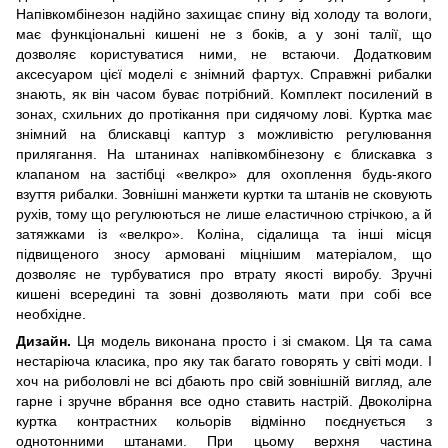
Напівкомбінезон надійно захищає спину від холоду та вологи,
має функціональні кишені не з боків, а у зоні талії, що
дозволяє користуватися ними, не встаючи. Додатковим
аксесуаром цієї моделі є знімний фартух. Справжні рибалки
знають, як він часом буває потрібний. Комплект посилений в
зонах, схильних до протікання при сидячому лові. Куртка має
знімний на блискавці каптур з можливістю регулювання
прилягання. На штанинах напівкомбінезону є блискавка з
клапаном на застібці «велкро» для охоплення будь-якого
взуття рибалки. Зовнішні манжети куртки та штанів не сковують
рухів, тому що регулюються не лише еластичною стрічкою, а й
затяжками із «велкро». Коліна, сідалища та інші місця
підвищеного зносу армовані міцнішим матеріалом, що
дозволяє не турбуватися про втрату якості виробу. Зручні
кишені всередині та зовні дозволяють мати при собі все
необхідне.
Дизайн.
Ця модель виконана просто і зі смаком. Ця та сама
нестаріюча класика, про яку так багато говорять у світі моди. І
хоч на риболовлі не всі дбають про свій зовнішній вигляд, але
гарне і зручне вбрання все одно ставить настрій. Двоколірна
куртка контрастних кольорів відмінно поєднується з
однотонними штанами. При цьому верхня частина