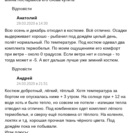
Відповісти
Анатолий
29.03.2020 в 14:30
Всю осень и декабрь отходил в костюме. Всё отлично. Осадки
выдерживает хорошо - рыбачил под дождём целый день,
полёт нормальный. По температуре. Под костюм одевал два
комплекта термобелья. По моим ощущениям его комфорт
при ветре - около 0 градусов. Если ветра нет и солнце - то
тогда может и -5. А вот дальше лучше уже зимний костюм.
Відповісти
Андрей
24.03.2020 в 21:51
Костюм добротный, лёгкий, тёплый. Хотя температура за
бортом не опускалась ниже + 3 утром. На солнце при + 12 на
воде хоть и было тепло, но совсем не потели - излишки тепла
отводил на отлично. Под комбинезон одет комплект лёгкого
термобелья, и сверху ещё половина от тёплого. На коленях,
локтях и т.д. хорошая прочная ткань чёрного цвета. Под
дождём пока не побывали.
Итак плюсы: