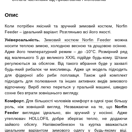
Опис
Коли потрібен якісний та зручний зимовий костюм, Norfin
Feeder – ідеальний варіант. Розгляньмо всі його якості.
Універсальність.
Зимовий костюм Norfin Feeder
можна
носити теплою зимою, холодною весною та дощовою осінню.
Адже його температурний режим – до -10°C. Розмірний ряд
від маленького S до великого XXXL підійде будь-кому. Штани
регулюються за обсягом. Від такого вбрання буде у захваті
будь-який рибалок чи мисливець. Адже ця модель підходить
для фідерної або риби поплавця. Також цей комплект
підходить для полювання та інших активних видів зимового
відпочинку. Виріб легко переться у пральній машині, швидко
сохне без втрати зовнішнього вигляду.
Комфорт.
Для більшості чоловіків комфорт в одязі грає більшу
роль, ніж зовнішній вигляд. Незважаючи на те, що
Norfin
Feeder
виглядає ідеально, він зручний у носінні. Адже
утеплювач HOLLOFIL добре зберігає тепло, не додаючи
зайвого обсягу. Напівкомбінезон та куртка вважається
ідеальним варіантом зимового одягу у будь-якому віці.