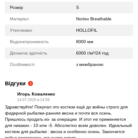
Розмір
S
Матеріал
Nortex Breathable
Утеплювач
HOLLOFIL
Водонепроникність
8000 мм
Дихаюча здатність
6000 г/м²/24 год
Особливості
з мембраною
Відгуки
3
Игорь Коваленко
14.07.2025 в 14:59
Здравствуйте! Покупал это костюм ещё до войны строго для
фидерной рыбалки-ранняя весна и почти вся осень.
Пришлось продать из- за операции. И этот не применяется
для никаких - 10 или -5. Абсолютно всем доволен. Идеальный
костюм для рыбалки : весна и особенно осень. Закончится
война постараюсь его снова купить.