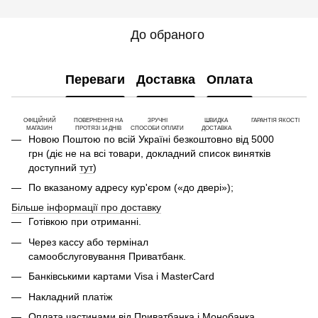
До обраного
Переваги
Доставка
Оплата
ОФІЦІЙНИЙ
ПОВЕРНЕННЯ НА
ЗРУЧНІ
ШВИДКА
ГАРАНТІЯ ЯКОСТІ
МАГАЗИН
ПРОТЯЗІ 14 ДНІВ
СПОСОБИ ОПЛАТИ
ДОСТАВКА
Новою Поштою по всій Україні безкоштовно від 5000
грн (діє не на всі товари, докладний список винятків
доступний
тут
)
По вказаному адресу кур'єром («до двері»);
Більше інформації про доставку
Готівкою при отриманні.
Через кассу або термінал
самообслуговування Приватбанк.
Банківськими картами Visa і MasterCard
Накладний платіж
Оплата частинами від Приватбанка і Монобанка