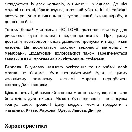
складається із двох кольорів, а нижня – з одного. До цієї
моделі легко підібрати взуття, головний убір та інші необхідні
аксесуари. Багато кишень не псує зовнішній вигляд виробу, а
доповнює його.
Тепло.
Легкий утеплювач HOLLOFIL дозволяє
костюму для
риболовлі
бути теплим і водонепроникним. При цьому
достатня повітропроникність дозволяє пропускати пару тільки
назовні. Це досягається рахунок верхнього матеріалу –
мембрани. Додатковий вологозахист також забезпечується
завдяки швам, проклеєним силіконовими стрічками.
Безпека.
В умовах низького освітлення та на узбіччі доріг
можна не боятися бути непоміченими! Адже в цьому
чоловічому зимовому костюмі Норфін
передбачені
світловідбивні вставки.
Ціна-якість.
Цей зимовий костюм має невелику вартість, але
його якість дуже висока. Можете бути впевнені – ця покупка
коштує своїх грошей! Дану модель можна придбати в
магазинах Києва, Харкова, Одеси, Львова, Дніпра.
Характеристики